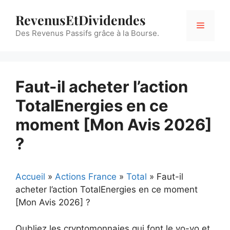
Aller
RevenusEtDividendes
au
contenu
Des Revenus Passifs grâce à la Bourse.
Menu
Faut-il acheter l’action
TotalEnergies en ce
moment [Mon Avis 2026]
?
Accueil
»
Actions France
»
Total
»
Faut-il
acheter l’action TotalEnergies en ce moment
[Mon Avis 2026] ?
Oubliez les cryptomonnaies qui font le yo-yo et