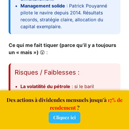
Management solide
: Patrick Pouyanné
pilote le navire depuis 2014. Résultats
records, stratégie claire, allocation du
capital exemplaire.
Ce qui me fait tiquer (parce qu’il y a toujours
un « mais »)
😮 :
Risques / Faiblesses :
La volatilité du pétrole
: si le baril
s’effondre à 40$, la société va tousser !
Des actions à dividendes mensuels jusqu'à
17% de
Mais honnêtement ? Le modèle intégré de
Total encaisse les chocs bien mieux que
rendement
?
ses concurrents. Et les fondamentaux de
Cliquez ici
l’offre mondiale maintiennent un plancher
solide.