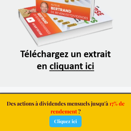
Contactez-moi
-
Mes Formations
-
Qui suis-je ?
-
Des actions à dividendes mensuels jusqu'à
17% de
Mentions
-
Confidentialité
rendement
?
Cliquez ici
© RevenusEtDividendes.com